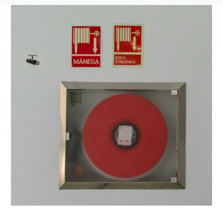
Delegades
Forma’t
Àrees
Contacte
Afilia’t