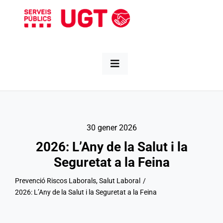
Skip
to
content
Toggle
Navigation
Nosaltres
30 gener 2026
Informa’t
2026: L’Any de la Salut i la
Seguretat a la Feina
Sectors
Prevenció Riscos Laborals
Salut Laboral
2026: L’Any de la Salut i la Seguretat a la Feina
Territori