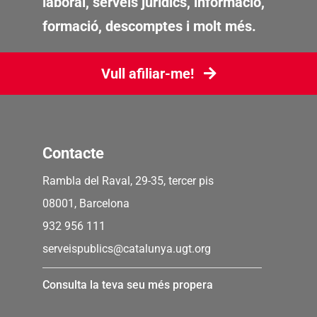
laboral, serveis jurídics, informació,
formació, descomptes i molt més.
Vull afiliar-me!
Contacte
Rambla del Raval, 29-35, tercer pis
08001, Barcelona
932 956 111
serveispublics@catalunya.ugt.org
Consulta la teva seu més propera