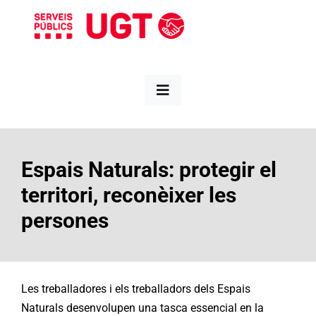
Skip
to
content
Toggle
Navigation
Nosaltres
Espais Naturals: protegir el
Informa’t
territori, reconèixer les
persones
Sectors
Territori
Les treballadores i els treballadors dels Espais
Naturals desenvolupen una tasca essencial en la