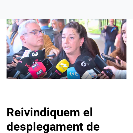
Delegades
Forma’t
Àrees
Contacte
Afilia’t
Reivindiquem el
desplegament de