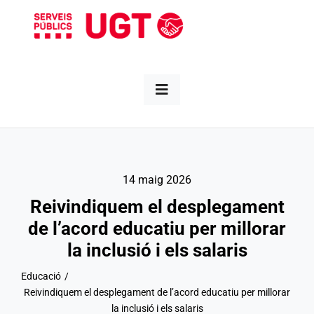
Skip
to
content
Toggle
Navigation
Nosaltres
14 maig 2026
Informa’t
Reivindiquem el desplegament
de l’acord educatiu per millorar
Sectors
la inclusió i els salaris
Territori
Educació
Reivindiquem el desplegament de l’acord educatiu per millorar
la inclusió i els salaris